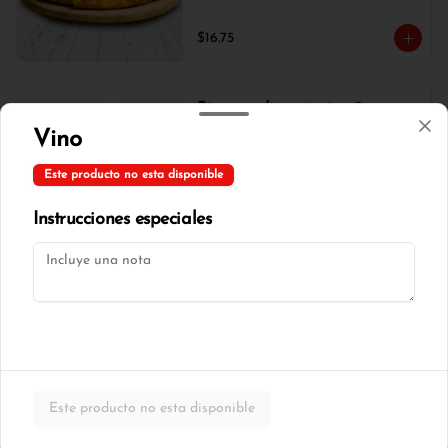
$16.75
Pizza mediana tocino 8
porciones
Vino
Combinación de queso , tocino, cebolla 
blanca, champiñones y orégano.
Este producto no esta disponible
Instrucciones especiales
$17.00
Pizza mediana tradicional 8
porciones
Combinación de queso , tocino, choclo 
tierno y orégano.
$16.75
Este producto no esta disponible