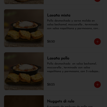
Lasaña mixta
Pollo desmechado y carne molida en 
salsa bechamel, mozzarella , terminado 
con salsa napolitana y parmesano, con 
3 rodajas de pan de ajo.
$8.50
Lasaña pollo
Pollo desmechado  en salsa bechamel, 
mozzarella , terminado con salsa 
napolitana y parmesano, con 3 rodajas 
de pan de ajo.
$8.25
Nuggets di rulo
8 nuggets de pechuga de pollo con  