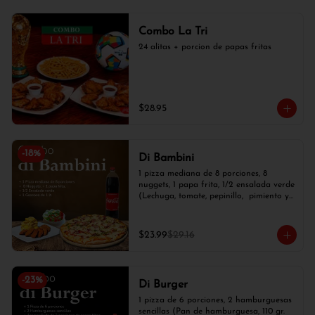
Combo La Tri
24 alitas + porcion de papas fritas
$28.95
-
18
%
Di Bambini
1 pizza mediana de 8 porciones, 8 
nuggets, 1 papa frita, 1/2 ensalada verde 
(Lechuga, tomate, pepinillo,  pimiento y 
cebolla blanca) y 1 gaseosa de 1 lt.
$23.99
$29.16
-
23
%
Di Burger
1 pizza de 6 porciones, 2 hamburguesas 
sencillas (Pan de hamburguesa, 110 gr. 