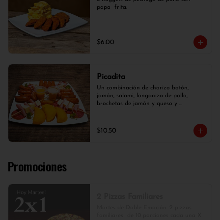
papa  frita.
$6.00
Picadita
Un combinación de chorizo botón, 
jamón, salami, longaniza de pollo, 
brochetas de jamón y queso y 
empanaditas.
$10.50
Promociones
2 Pizzas Familiares
Martes de Doble Emoción. 2 pizzas 
familiares  de 10 porciones cada una X 