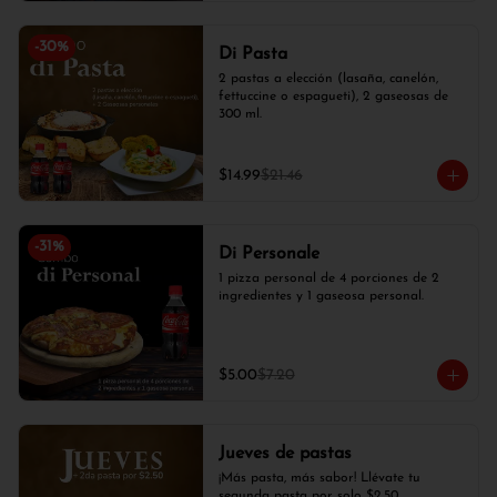
-
30
%
Di Pasta
2 pastas a elección (lasaña, canelón, 
fettuccine o espagueti), 2 gaseosas de 
300 ml.
$14.99
$21.46
-
31
%
Di Personale
1 pizza personal de 4 porciones de 2 
ingredientes y 1 gaseosa personal.
$5.00
$7.20
Jueves de pastas
¡Más pasta, más sabor! Llévate tu 
segunda pasta por solo $2,50