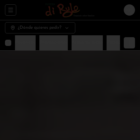
Abrir menu de navegación
Logi
¿Dónde quieres pedir?
Favoritos
Promociones
Arma tu pizza
Pizzas especia