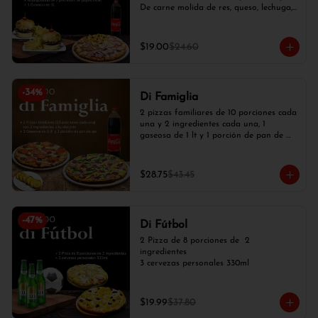
De carne molida de res, queso, lechuga, 
tomate, cebolla blanca), 2 papas fritas y 
1 gaseosa de 1 lt.
$19.00
$24.60
-
34
%
Di Famiglia
2 pizzas familiares de 10 porciones cada 
una y 2 ingredientes cada una, 1 
gaseosa de 1 lt y 1 porción de pan de 
ajo
$28.75
$43.45
-
47
%
Di Fútbol
2 Pizza de 8 porciones de  2 
ingredientes

3 cervezas personales 330ml
$19.99
$37.80