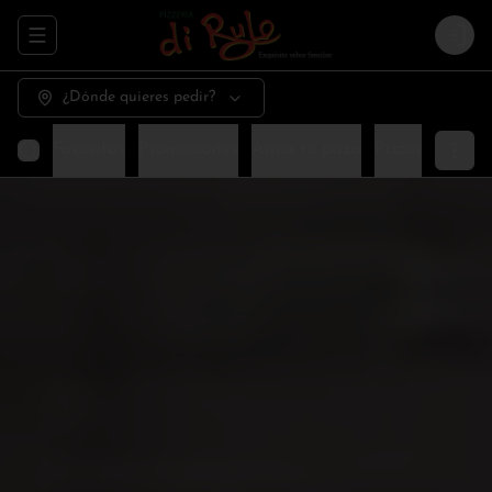
Abrir menu de navegación
Logi
¿Dónde quieres pedir?
Favoritos
Promociones
Arma tu pizza
Pizzas especia