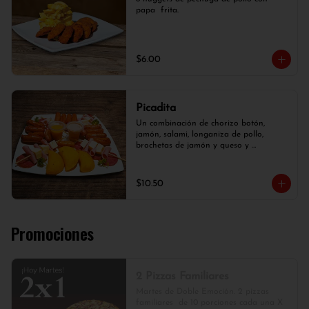
papa  frita.
$6.00
Picadita
Un combinación de chorizo botón, 
jamón, salami, longaniza de pollo, 
brochetas de jamón y queso y 
empanaditas.
$10.50
Promociones
2 Pizzas Familiares
Martes de Doble Emoción. 2 pizzas 
familiares  de 10 porciones cada una X 