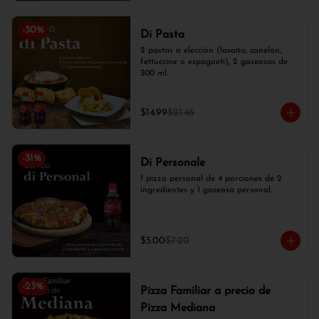
-
30
%
Di Pasta
2 pastas a elección (lasaña, canelón, 
fettuccine o espagueti), 2 gaseosas de 
300 ml.
$14.99
$21.46
-
31
%
Di Personale
1 pizza personal de 4 porciones de 2 
ingredientes y 1 gaseosa personal.
$5.00
$7.20
-
23
%
Pizza Familiar a precio de
Pizza Mediana