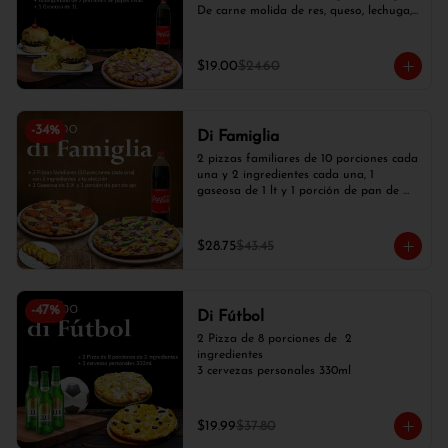
De carne molida de res, queso, lechuga, 
tomate, cebolla blanca), 2 papas fritas y 
1 gaseosa de 1 lt.
$19.00
$24.60
-
34
%
Di Famiglia
2 pizzas familiares de 10 porciones cada 
una y 2 ingredientes cada una, 1 
gaseosa de 1 lt y 1 porción de pan de 
ajo
$28.75
$43.45
-
47
%
Di Fútbol
2 Pizza de 8 porciones de  2 
ingredientes

3 cervezas personales 330ml
$19.99
$37.80