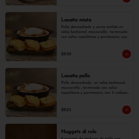
Lasaña mixta
Pollo desmechado y carne molida en 
salsa bechamel, mozzarella , terminado 
con salsa napolitana y parmesano, con 
3 rodajas de pan de ajo.
$8.50
Lasaña pollo
Pollo desmechado  en salsa bechamel, 
mozzarella , terminado con salsa 
napolitana y parmesano, con 3 rodajas 
de pan de ajo.
$8.25
Nuggets di rulo
8 nuggets de pechuga de pollo con  