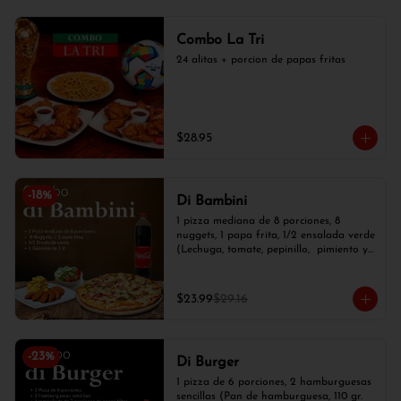
Combo La Tri
24 alitas + porcion de papas fritas
$28.95
-
18
%
Di Bambini
1 pizza mediana de 8 porciones, 8 
nuggets, 1 papa frita, 1/2 ensalada verde 
(Lechuga, tomate, pepinillo,  pimiento y 
cebolla blanca) y 1 gaseosa de 1 lt.
$23.99
$29.16
-
23
%
Di Burger
1 pizza de 6 porciones, 2 hamburguesas 
sencillas (Pan de hamburguesa, 110 gr. 