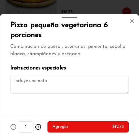
$16.75
Pizza pequeña vegetariana 6
Pizza mediana tocino 8
porciones
porciones
Combinación de queso , aceitunas, pimiento, cebolla
Combinación de queso , tocino, cebolla 
blanca, champiñones y orégano.
blanca, champiñones y orégano.
Instrucciones especiales
$17.00
Pizza mediana tradicional 8
porciones
Combinación de queso , tocino, choclo 
tierno y orégano.
$16.75
Agregar
$12.75