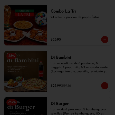
Combo La Tri
24 alitas + porcion de papas fritas
$28.95
-
18
%
Di Bambini
1 pizza mediana de 8 porciones, 8 
nuggets, 1 papa frita, 1/2 ensalada verde 
(Lechuga, tomate, pepinillo,  pimiento y 
cebolla blanca) y 1 gaseosa de 1 lt.
$23.99
$29.16
-
23
%
Di Burger
1 pizza de 6 porciones, 2 hamburguesas 
sencillas (Pan de hamburguesa, 110 gr. 