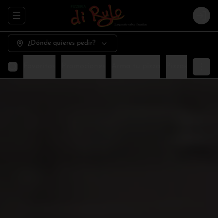
Abrir menu de navegación
Logi
¿Dónde quieres pedir?
Favoritos
Promociones
Arma tu pizza
Pizzas especia