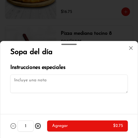
$16.75
Pizza mediana tocino 8
porciones
Combinación de queso , tocino, cebolla 
Sopa del día
blanca, champiñones y orégano.
Instrucciones especiales
$17.00
Pizza mediana tradicional 8
porciones
Combinación de queso , tocino, choclo 
tierno y orégano.
$16.75
Agregar
$2.75