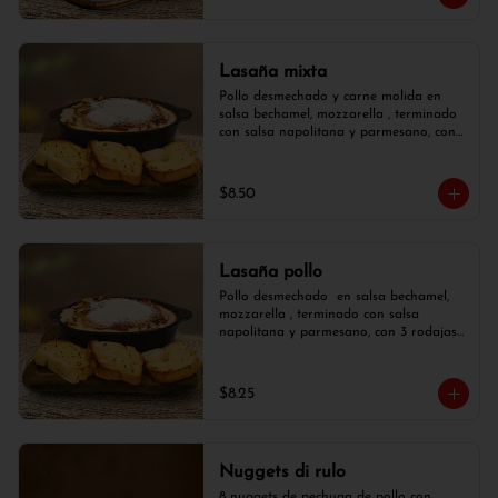
Lasaña mixta
Pollo desmechado y carne molida en 
salsa bechamel, mozzarella , terminado 
con salsa napolitana y parmesano, con 
3 rodajas de pan de ajo.
$8.50
Lasaña pollo
Pollo desmechado  en salsa bechamel, 
mozzarella , terminado con salsa 
napolitana y parmesano, con 3 rodajas 
de pan de ajo.
$8.25
Nuggets di rulo
8 nuggets de pechuga de pollo con  