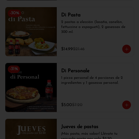
-
30
%
Di Pasta
2 pastas a elección (lasaña, canelón, 
fettuccine o espagueti), 2 gaseosas de 
300 ml.
$14.99
$21.46
-
31
%
Di Personale
1 pizza personal de 4 porciones de 2 
ingredientes y 1 gaseosa personal.
$5.00
$7.20
Jueves de pastas
¡Más pasta, más sabor! Llévate tu 
segunda pasta por solo $2,50