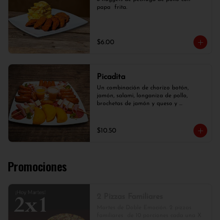
papa  frita.
$6.00
Picadita
Un combinación de chorizo botón, 
jamón, salami, longaniza de pollo, 
brochetas de jamón y queso y 
empanaditas.
$10.50
Promociones
2 Pizzas Familiares
Martes de Doble Emoción. 2 pizzas 
familiares  de 10 porciones cada una X 