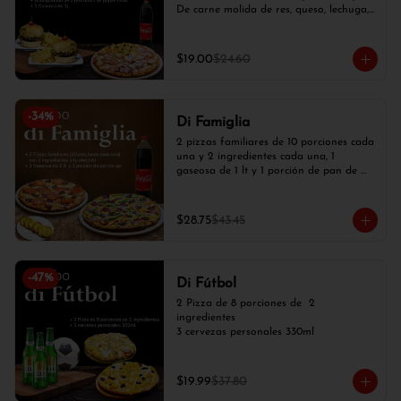
De carne molida de res, queso, lechuga, 
tomate, cebolla blanca), 2 papas fritas y 
1 gaseosa de 1 lt.
$19.00
$24.60
-
34
%
Di Famiglia
2 pizzas familiares de 10 porciones cada 
una y 2 ingredientes cada una, 1 
gaseosa de 1 lt y 1 porción de pan de 
ajo
$28.75
$43.45
-
47
%
Di Fútbol
2 Pizza de 8 porciones de  2 
ingredientes

3 cervezas personales 330ml
$19.99
$37.80