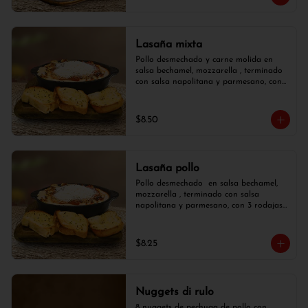
Lasaña mixta
Pollo desmechado y carne molida en 
salsa bechamel, mozzarella , terminado 
con salsa napolitana y parmesano, con 
3 rodajas de pan de ajo.
$8.50
Lasaña pollo
Pollo desmechado  en salsa bechamel, 
mozzarella , terminado con salsa 
napolitana y parmesano, con 3 rodajas 
de pan de ajo.
$8.25
Nuggets di rulo
8 nuggets de pechuga de pollo con  