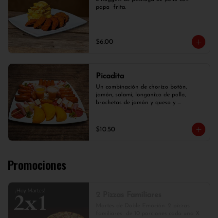
papa  frita.
$6.00
Picadita
Un combinación de chorizo botón, 
jamón, salami, longaniza de pollo, 
brochetas de jamón y queso y 
empanaditas.
$10.50
Promociones
2 Pizzas Familiares
Martes de Doble Emoción. 2 pizzas 
familiares  de 10 porciones cada una X 