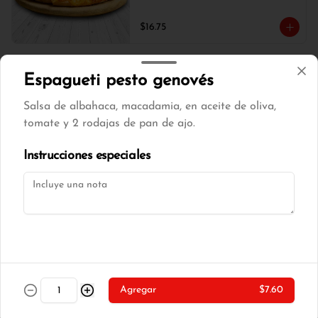
$16.75
Pizza mediana tocino 8
Espagueti pesto genovés
porciones
Salsa de albahaca, macadamia, en aceite de oliva,
Combinación de queso , tocino, cebolla 
blanca, champiñones y orégano.
tomate y 2 rodajas de pan de ajo.
Instrucciones especiales
$17.00
Pizza mediana tradicional 8
porciones
Combinación de queso , tocino, choclo 
tierno y orégano.
$16.75
Agregar
$7.60