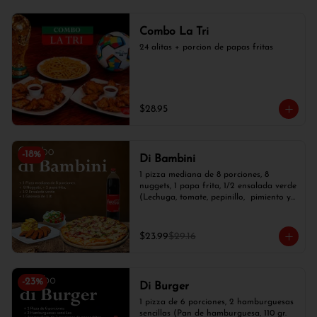
Combo La Tri
24 alitas + porcion de papas fritas
$28.95
-
18
%
Di Bambini
1 pizza mediana de 8 porciones, 8 
nuggets, 1 papa frita, 1/2 ensalada verde 
(Lechuga, tomate, pepinillo,  pimiento y 
cebolla blanca) y 1 gaseosa de 1 lt.
$23.99
$29.16
-
23
%
Di Burger
1 pizza de 6 porciones, 2 hamburguesas 
sencillas (Pan de hamburguesa, 110 gr. 