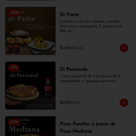
-
30
%
Di Pasta
2 pastas a elección (lasaña, canelón, 
fettuccine o espagueti), 2 gaseosas de 
300 ml.
$14.99
$21.46
-
31
%
Di Personale
1 pizza personal de 4 porciones de 2 
ingredientes y 1 gaseosa personal.
$5.00
$7.20
-
23
%
Pizza Familiar a precio de
Pizza Mediana