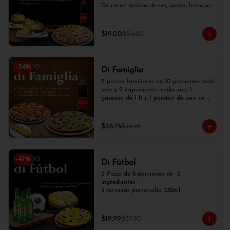
De carne molida de res, queso, lechuga, 
tomate, cebolla blanca), 2 papas fritas y 
1 gaseosa de 1 lt.
$19.00
$24.60
-
34
%
Di Famiglia
2 pizzas familiares de 10 porciones cada 
una y 2 ingredientes cada una, 1 
gaseosa de 1 lt y 1 porción de pan de 
ajo
$28.75
$43.45
-
47
%
Di Fútbol
2 Pizza de 8 porciones de  2 
ingredientes

3 cervezas personales 330ml
$19.99
$37.80