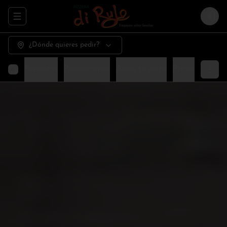
Abrir menu de navegación
Logi
¿Dónde quieres pedir?
Favoritos
Promociones
Arma tu pizza
Pizzas especia