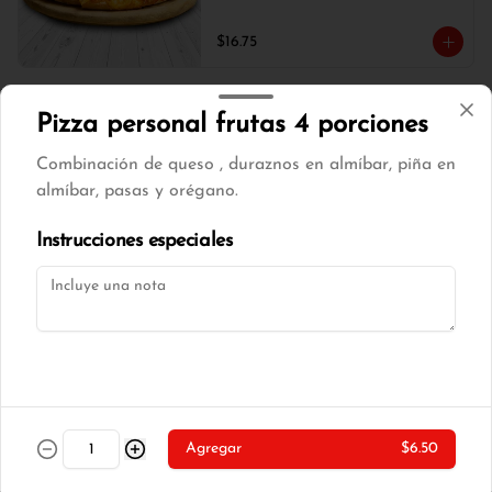
$16.75
Pizza mediana tocino 8
Pizza personal frutas 4 porciones
porciones
Combinación de queso , duraznos en almíbar, piña en
Combinación de queso , tocino, cebolla 
blanca, champiñones y orégano.
almíbar, pasas y orégano.
Instrucciones especiales
$17.00
Pizza mediana tradicional 8
porciones
Combinación de queso , tocino, choclo 
tierno y orégano.
$16.75
Agregar
$6.50