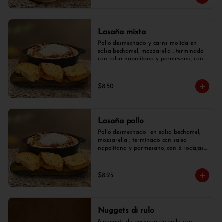
Lasaña mixta
Pollo desmechado y carne molida en 
salsa bechamel, mozzarella , terminado 
con salsa napolitana y parmesano, con 
3 rodajas de pan de ajo.
$8.50
Lasaña pollo
Pollo desmechado  en salsa bechamel, 
mozzarella , terminado con salsa 
napolitana y parmesano, con 3 rodajas 
de pan de ajo.
$8.25
Nuggets di rulo
8 nuggets de pechuga de pollo con  