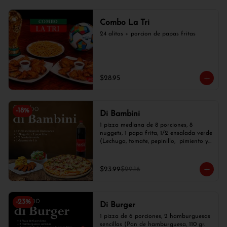
Combo La Tri
24 alitas + porcion de papas fritas
$28.95
-
18
%
Di Bambini
1 pizza mediana de 8 porciones, 8 
nuggets, 1 papa frita, 1/2 ensalada verde 
(Lechuga, tomate, pepinillo,  pimiento y 
cebolla blanca) y 1 gaseosa de 1 lt.
$23.99
$29.16
-
23
%
Di Burger
1 pizza de 6 porciones, 2 hamburguesas 
sencillas (Pan de hamburguesa, 110 gr. 