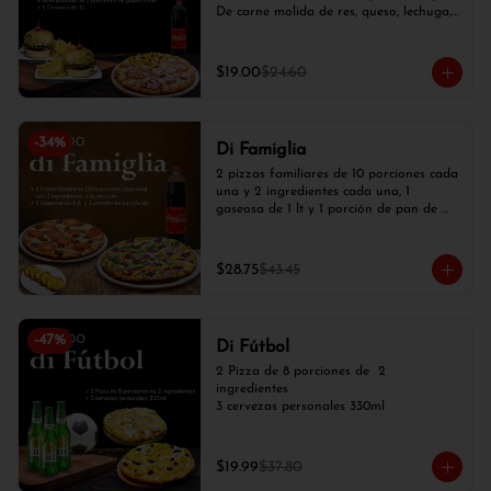
De carne molida de res, queso, lechuga, 
tomate, cebolla blanca), 2 papas fritas y 
1 gaseosa de 1 lt.
$19.00
$24.60
-
34
%
Di Famiglia
2 pizzas familiares de 10 porciones cada 
una y 2 ingredientes cada una, 1 
gaseosa de 1 lt y 1 porción de pan de 
ajo
$28.75
$43.45
-
47
%
Di Fútbol
2 Pizza de 8 porciones de  2 
ingredientes

3 cervezas personales 330ml
$19.99
$37.80