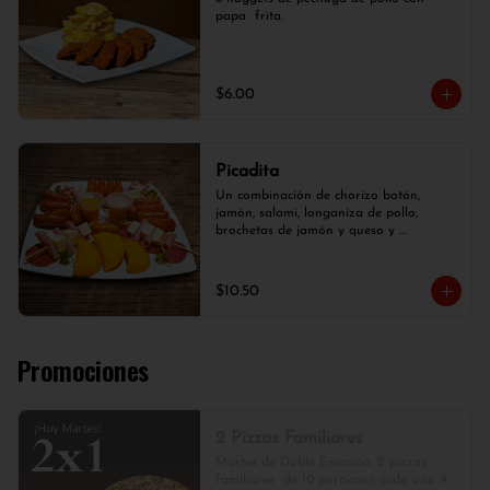
papa  frita.
$6.00
Picadita
Un combinación de chorizo botón, 
jamón, salami, longaniza de pollo, 
brochetas de jamón y queso y 
empanaditas.
$10.50
Promociones
2 Pizzas Familiares
Martes de Doble Emoción. 2 pizzas 
familiares  de 10 porciones cada una X 