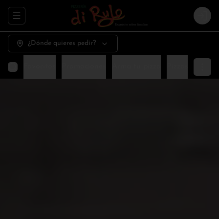
Abrir menu de navegación
Logi
¿Dónde quieres pedir?
Favoritos
Promociones
Arma tu pizza
Pizzas especia