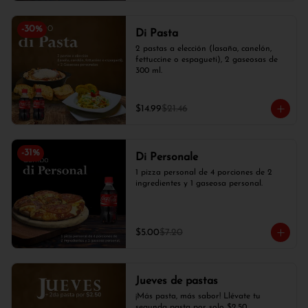
-
30
%
Di Pasta
2 pastas a elección (lasaña, canelón, 
fettuccine o espagueti), 2 gaseosas de 
300 ml.
$14.99
$21.46
-
31
%
Di Personale
1 pizza personal de 4 porciones de 2 
ingredientes y 1 gaseosa personal.
$5.00
$7.20
Jueves de pastas
¡Más pasta, más sabor! Llévate tu 
segunda pasta por solo $2,50