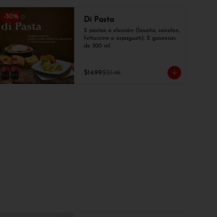
-
30
%
Di Pasta
2 pastas a elección (lasaña, canelón, 
fettuccine o espagueti), 2 gaseosas 
de 300 ml.
$14.99
$21.46