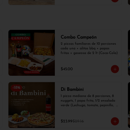
Combo Campeón
2 pizzas familiares de 10 porciones 
cada una + alitas bbq + papas 
fritas + gaseosa de 2 lt (Coca-Cola)
$45.00
-
18
%
Di Bambini
1 pizza mediana de 8 porciones, 8 
nuggets, 1 papa frita, 1/2 ensalada 
verde (Lechuga, tomate, pepinillo,  
pimiento y cebolla blanca) y 1 
gaseosa de 1 lt.
$23.99
$29.16