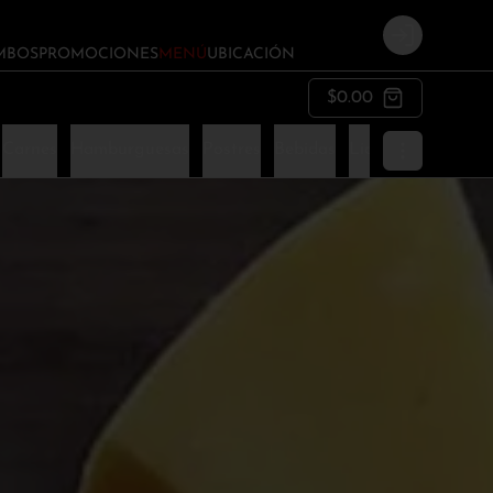
Login
MBOS
PROMOCIONES
MENÚ
UBICACIÓN
$0.00
Carnes
Hamburguesas
Postres
Bebidas
Licores