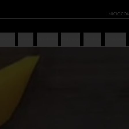
INICIO
CO
pagueti
Lasaña
Ensaladas
Entradas
Fetuccini
Canelones