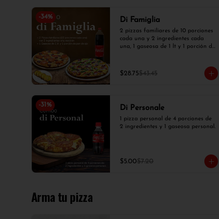
-
34
%
Di Famiglia
2 pizzas familiares de 10 porciones 
cada una y 2 ingredientes cada 
una, 1 gaseosa de 1 lt y 1 porción de 
pan de ajo
$28.75
$43.45
-
31
%
Di Personale
1 pizza personal de 4 porciones de 
2 ingredientes y 1 gaseosa personal.
$5.00
$7.20
Arma tu pizza