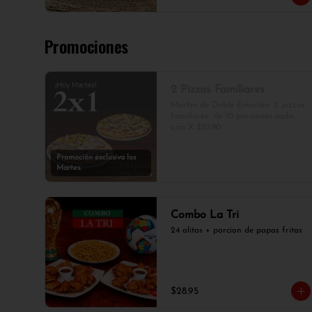
Promociones
2 Pizzas Familiares
Martes de Doble Emoción. 2 pizzas 
familiares  de 10 porciones cada 
una X $23.90
Promoción exclusiva los
Martes.
Combo La Tri
24 alitas + porcion de papas fritas
$28.95