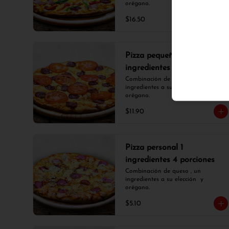
orégano.
$16.50
Pizza pequeña 2
ingredientes 6 porciones
Combinación de queso , dos 
ingredientes a su elección  y 
orégano.
$11.90
Pizza personal 1
ingredientes 4 porciones
Combinación de queso , un 
ingredientes a su elección  y 
orégano.
$5.10