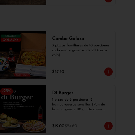
Combo Golazo
3 pizzas familiares de 10 porciones 
cada una + gaseosa de 2lt (coca-
cola)
$57.50
-
23
%
Di Burger
1 pizza de 6 porciones, 2 
hamburguesas sencillas (Pan de 
hamburguesa, 110 gr. De carne 
molida de res, queso, lechuga, 
tomate, cebolla blanca), 2 papas 
fritas y 1 gaseosa de 1 lt.
$19.00
$24.60