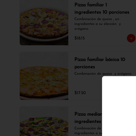
Pizza familiar 1
ingredientes 10 porciones
Combinación de queso , un 
ingredientes a su elección  y 
orégano.
$18.15
Pizza familiar básica 10
porciones
Combinación de queso  y orégano.
$17.50
Pizza mediana 3
ingredientes 8 porciones
Combinación de queso , tres 
ingredientes a su elección  y 