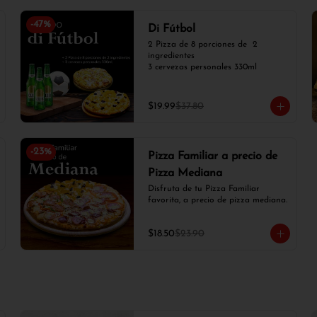
-
47
%
Di Fútbol
2 Pizza de 8 porciones de  2 
ingredientes

3 cervezas personales 330ml
$19.99
$37.80
-
23
%
Pizza Familiar a precio de
Pizza Mediana
Disfruta de tu Pizza Familiar 
favorita, a precio de pizza mediana.
$18.50
$23.90