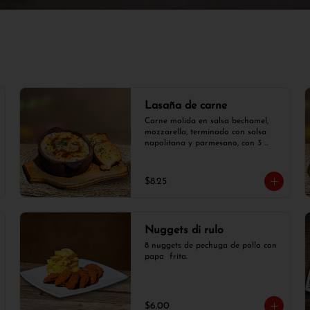
Lasaña de carne
Carne molida en salsa bechamel, 
mozzarella, terminado con salsa 
napolitana y parmesano, con 3 
rodajas de pan de ajo.
$8.25
Nuggets di rulo
8 nuggets de pechuga de pollo con  
papa  frita.
$6.00