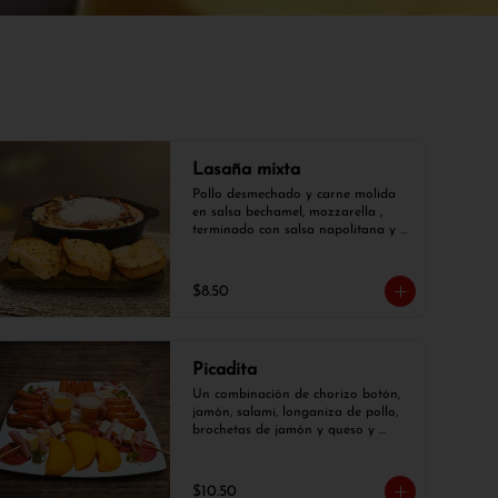
Lasaña mixta
Pollo desmechado y carne molida 
en salsa bechamel, mozzarella , 
terminado con salsa napolitana y 
parmesano, con 3 rodajas de pan 
de ajo.
$8.50
Picadita
Un combinación de chorizo botón, 
jamón, salami, longaniza de pollo, 
brochetas de jamón y queso y 
empanaditas.
$10.50