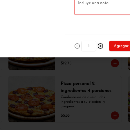
$14.50
Pizza pequeña 3
ingredientes 6 porciones
Combinación de queso , tres 
Agregar
ingredientes a su elección  y 
orégano.
$12.75
Pizza personal 2
ingredientes 4 porciones
Combinación de queso , dos 
ingredientes a su elección  y 
orégano.
$5.85