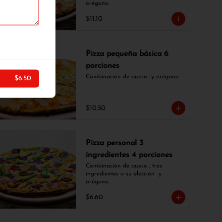
orégano.
$11.10
Pizza pequeña básica 6
porciones
Combinación de queso  y orégano.
$6.50
$10.50
Pizza personal 3
ingredientes 4 porciones
Combinación de queso , tres 
ingredientes a su elección  y 
orégano.
$6.60