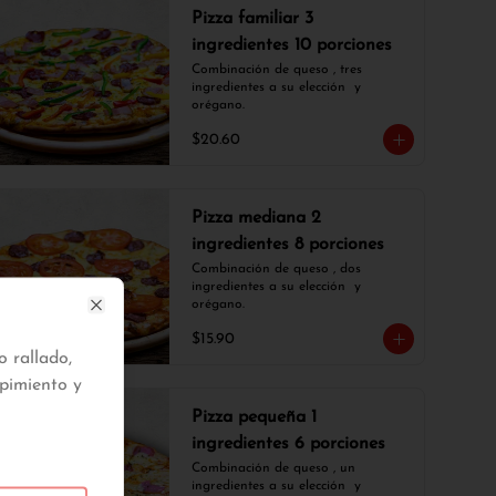
Pizza familiar 3
ingredientes 10 porciones
Combinación de queso , tres 
ingredientes a su elección  y 
orégano.
$20.60
Pizza mediana 2
ingredientes 8 porciones
Combinación de queso , dos 
ingredientes a su elección  y 
orégano.
Close
$15.90
 rallado,
 pimiento y
Pizza pequeña 1
ingredientes 6 porciones
Combinación de queso , un 
ingredientes a su elección  y 