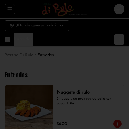
Abrir menu de navegación
Logi
¿Dónde quieres pedir?
Entradas
Pizzería Di Rulo
Entradas
Entradas
Nuggets di rulo
8 nuggets de pechuga de pollo con  
papa  frita.
$6.00