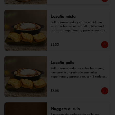
Lasaña mixta
Pollo desmechado y carne molida en 
salsa bechamel, mozzarella , terminado 
con salsa napolitana y parmesano, con 
3 rodajas de pan de ajo.
$8.50
Lasaña pollo
Pollo desmechado  en salsa bechamel, 
mozzarella , terminado con salsa 
napolitana y parmesano, con 3 rodajas 
de pan de ajo.
$8.25
Nuggets di rulo
8 nuggets de pechuga de pollo con  