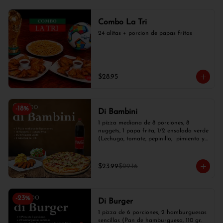
Combo La Tri
24 alitas + porcion de papas fritas
$28.95
-
18
%
Di Bambini
1 pizza mediana de 8 porciones, 8 
nuggets, 1 papa frita, 1/2 ensalada verde 
(Lechuga, tomate, pepinillo,  pimiento y 
cebolla blanca) y 1 gaseosa de 1 lt.
$23.99
$29.16
-
23
%
Di Burger
1 pizza de 6 porciones, 2 hamburguesas 
sencillas (Pan de hamburguesa, 110 gr. 