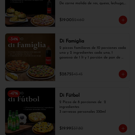
De carne molida de res, queso, lechuga, 
tomate, cebolla blanca), 2 papas fritas y 
1 gaseosa de 1 lt.
$19.00
$24.60
-
34
%
Di Famiglia
2 pizzas familiares de 10 porciones cada 
una y 2 ingredientes cada una, 1 
gaseosa de 1 lt y 1 porción de pan de 
ajo
$28.75
$43.45
-
47
%
Di Fútbol
2 Pizza de 8 porciones de  2 
ingredientes

3 cervezas personales 330ml
$19.99
$37.80