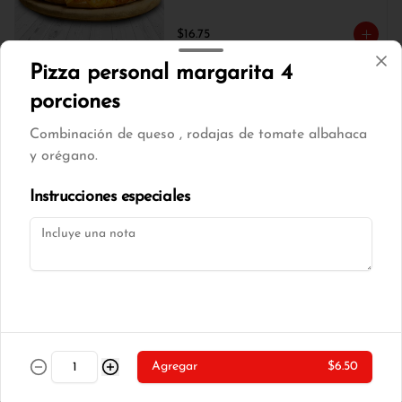
$16.75
Pizza personal margarita 4
Pizza mediana tocino 8
porciones
porciones
Combinación de queso , rodajas de tomate albahaca
Combinación de queso , tocino, cebolla 
blanca, champiñones y orégano.
y orégano.
Instrucciones especiales
$17.00
Pizza mediana tradicional 8
porciones
Combinación de queso , tocino, choclo 
tierno y orégano.
$16.75
Agregar
$6.50