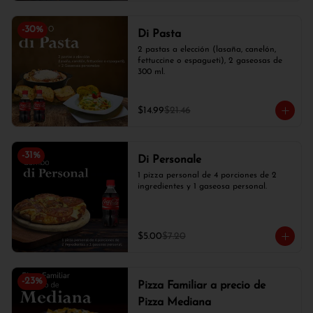
-
30
%
Di Pasta
2 pastas a elección (lasaña, canelón, 
fettuccine o espagueti), 2 gaseosas de 
300 ml.
$14.99
$21.46
-
31
%
Di Personale
1 pizza personal de 4 porciones de 2 
ingredientes y 1 gaseosa personal.
$5.00
$7.20
-
23
%
Pizza Familiar a precio de
Pizza Mediana