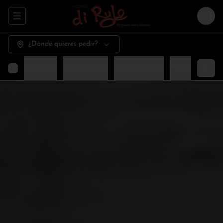
Abrir menu de navegación
Logi
¿Dónde quieres pedir?
Favoritos
Promociones
Arma tu pizza
Pizzas especia