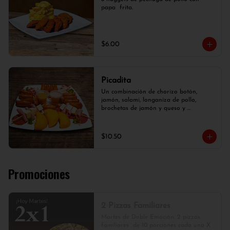
papa  frita.
$6.00
Picadita
Un combinación de chorizo botón, 
jamón, salami, longaniza de pollo, 
brochetas de jamón y queso y 
empanaditas.
$10.50
Promociones
2 Pizzas Familiares
Martes de Doble Emoción. 2 pizzas 
familiares  de 10 porciones cada una X 